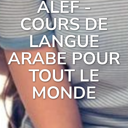
ALEF -
COURS DE
LANGUE
ARABE POUR
TOUT LE
MONDE