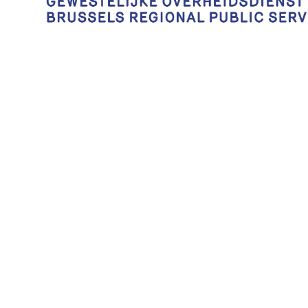
Bxl Copy
Partners:
Partner Libraries, Bookshops, Publishers and Distribu